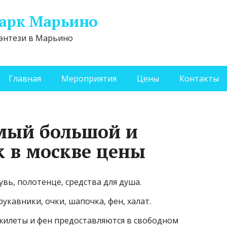
арк Марьино
энтези в Марьино
Главная
Мероприятия
Цены
Контакты
амый большой и
 в москве цены
вь, полотенце, средства для душа.
авники, очки, шапочка, фен, халат.
илеты и фен предоставляются в свободном