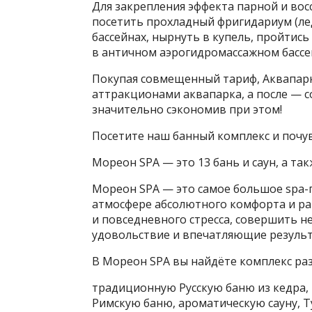
Для закрепления эффекта парной и во
посетить прохладный фригидариум (ле
бассейнах, нырнуть в купель, пройтис
в античном аэрогидромассажном бассе
Покупая совмещенный тариф, Аквапарк
аттракционами аквапарка, а после — 
значительно сэкономив при этом!
Посетите наш банный комплекс и почу
Мореон SPA — это 13 бань и саун, а та
Мореон SPA — это самое большое spa-п
атмосфере абсолютного комфорта и ра
и повседневного стресса, совершить 
удовольствие и впечатляющие результ
В Мореон SPA вы найдёте комплекс ра
традиционную Русскую баню из кедра, 
Римскую баню, ароматическую сауну, 