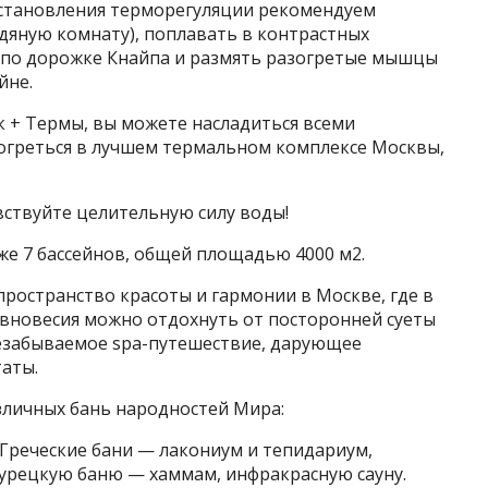
сстановления терморегуляции рекомендуем
дяную комнату), поплавать в контрастных
ь по дорожке Кнайпа и размять разогретые мышцы
йне.
 + Термы, вы можете насладиться всеми
согреться в лучшем термальном комплексе Москвы,
вствуйте целительную силу воды!
кже 7 бассейнов, общей площадью 4000 м2.
ространство красоты и гармонии в Москве, где в
вновесия можно отдохнуть от посторонней суеты
незабываемое spa-путешествие, дарующее
аты.
зличных бань народностей Мира:
Греческие бани — лакониум и тепидариум,
Турецкую баню — хаммам, инфракрасную сауну.