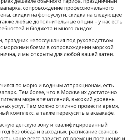
Термах дешевле обычного тарифа, праздничный
аквапарка, сопровождение профессионального
ны, скидки на фотоуслуги, скидка на следующее
также любые дополнительные опции – у нас есть
ебностей и бюджета и много скидок.
, праздник непослушания под руководством
 с морскими боями в сопровождении морской
нична, и мы открыты для любой вашей затеи.
скучился по морю и водным аттракционам, есть
апарк. Тем более, что в Москве их достаточно
етителям море впечатлений, высокий уровень
ных услуг. Там можно отлично провести время,
ый комплекс, а также перекусить в аквакафе.
пасную детскую зону и квалифицированный
 год без обеда и выходных, расписание сеансов
мость чаще всего зависит от времени посещения и