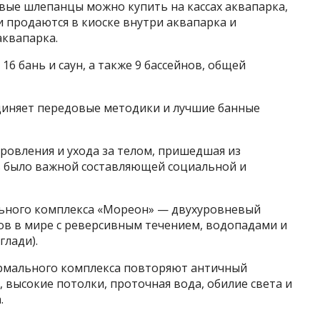
овые шлепанцы можно купить на кассах аквапарка,
и продаются в киоске внутри аквапарка и
аквапарка.
6 бань и саун, а также 9 бассейнов, общей
иняет передовые методики и лучшие банные
оровления и ухода за телом, пришедшая из
ь было важной составляющей социальной и
льного комплекса «Мореон» — двухуровневый
ов в мире с реверсивным течением, водопадами и
глади).
ермального комплекса повторяют античный
, высокие потолки, проточная вода, обилие света и
.