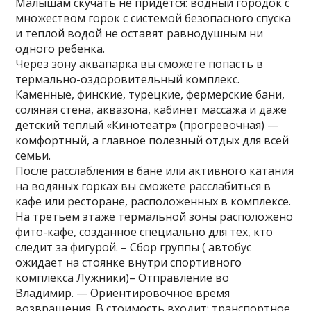
Малышам скучать не придется: водный городок с
множеством горок с системой безопасного спуска
и теплой водой не оставят равнодушным ни
одного ребенка.
Через зону аквапарка вы сможете попасть в
термально-оздоровительный комплекс.
Каменные, финские, турецкие, фермерские бани,
соляная стена, аквазона, кабинет массажа и даже
детский теплый «Кинотеатр» (прогревочная) —
комфортный, а главное полезный отдых для всей
семьи.
После расслабления в бане или активного катания
на водяных горках вы сможете расслабиться в
кафе или ресторане, расположенных в комплексе.
На третьем этаже термальной зоны расположено
фито-кафе, созданное специально для тех, кто
следит за фигурой. – Сбор группы ( автобус
ожидает на стоянке внутри спортивного
комплекса Лужники)– Отправление во
Владимир. — Ориентировочное время
возвращения. В стоимость входит: транспортное