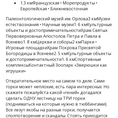
1.3 кмФранцузская • Морепродукты •
Европейская • Ближневосточная
Палеонтологический музей им. Орлова3 кмМузеи
естествознания • Научные музеи1. 6 кмКультурные
объекты и достопримечательностиХрам Святых
Первоверховных Апостолов Петра и Павла в
Ясенево1. 8 кмЦеркви и соборы2 кмПарки •
Игровые площадкиХрам Покрова Пресвятой
Богородицы в Ясеневе2. 5 кмКультурные объекты
и достопримечательности1. 6 кмСпортивные
комплексыКонтактный Зоопарк «Зверюшки как
игрушки»
Отвратительное место на самом то деле. Сами
горки может неплохие, есть пара интересных. Но
скажите пожалуйста какой «гений» догадался
сделать ОДНУ лестницу на ТРИ горки
(подниматься на которые нужно в тюббингами).
Все лезут якобы на разные горки, получается
сполпотворение и скандалы. Стоять приходится