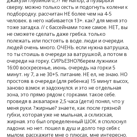
джакузи глубиной 0,7? не напор, а пузырьки
сверху. можно только сесть и подогнуть колени к
подбородку. рассчитан НЕ более чем на 4-5
человек. в него набивается 13+. как? для меня это
тоже загадка. // с бассейнами тоже самое. НЕТ, вы
не сможете сделать даже гребка. только
полежать или постоять в воде. люди и очереди.
людей очень много. ОЧЕНЬ. если нужна ватрушка,
то ты стоишь в очереди за ватрушкой, а потом в
очереди на горку. СИРЬЕЗНО?!берем лужники
16:00 воскресенье, июнь. очередь на горки 5
минут. ну 7, а не 30+5. питание. НЕ ел, не знаю. НО
простояв в очереди (для ребенка) 15 минут высох,
заново взмок и задохнулся. и это не отдельная
зона, это прямо рядом с горками. такое себе.
проведя в аквапарке 2,5 часа (дети) понял, что у
меня руки. ?жирные? знаете, как после грязной
губки, которая уже не мыльная, а склизская,
жирная. это был определенный ШОК. я сполоснул
ладони. но нет. пошел в душ и долго тер себя с
мылом. расскажите мне о плюсах, мне интересно.