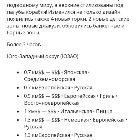
подводному миру, а верхние стилизованы под
палубы корабля! Изменился не только дизайн,
появились также 4 новых горки, 2 новые детские
зоны, новые джакузи, обновились банкетные и
барные зоны.
Более 3 часов
Юго-Западный округ (ЮЗАО)
0.7 км$$ — $$$ • Японская •
Средиземноморская
0.7 кмЕвропейская • Русская
0.9 км$$ — $$$ • Европейская • Гриль •
Восточноевропейская
1 км$$ — $$$ • Итальянская • Пицца
1.3 км$$ — $$$ • Немецкая • Европейская •
Русская
1.3 кмЕвропейская • Русская