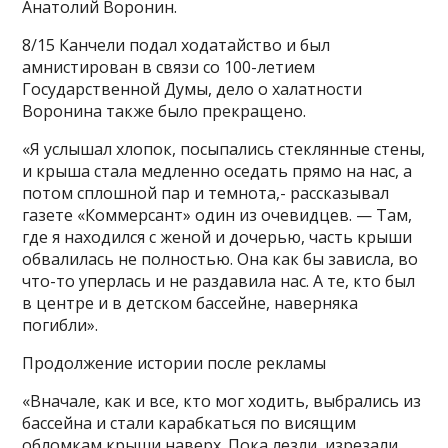
Анатолий Воронин.
8/15 Канчели подал ходатайство и был
амнистирован в связи со 100-летием
Государственной Думы, дело о халатности
Воронина также было прекращено.
«Я услышал хлопок, посыпались стеклянные стены,
и крыша стала медленно оседать прямо на нас, а
потом сплошной пар и темнота,- рассказывал
газете «Коммерсант» один из очевидцев. — Там,
где я находился с женой и дочерью, часть крыши
обвалилась не полностью. Она как бы зависла, во
что-то уперлась и не раздавила нас. А те, кто был
в центре и в детском бассейне, наверняка
погибли».
Продолжение истории после рекламы
«Вначале, как и все, кто мог ходить, выбрались из
бассейна и стали карабкаться по висящим
обломкам крыши наверх. Пока лезли, изрезали