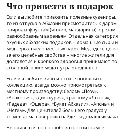
Что привезти в подарок
Если вы любите привозить полезные сувениры,
то из отпуска в Абхазии присмотритесь к дарам
природы: фруктам (инжир, мандарины), орехам,
разнообразным вареньям. Отдельная категория
вкусных абхазских подарков – домашние сыры и
мед серых пчел с местных пасек. Мед здесь ценят
за его целебные свойства – многие жители для
долголетия и крепкого здоровья принимают по
столовой ложке меда с утра ежедневно.
Если вы любите вино и хотите пополнить
коллекцию, всегда можно присмотреться к
местному производству: белому «Псоу»,
«Анакопия», «Диоскурия», красному «Лыхны»,
«Радеда», «Эшера», «Букет Абхазии», «Апсны» и
«Чегем». Для ценителей большего градуса у
хозяев дома наверняка найдется домашняя чача.
Не привезти, но попробовать стоит самое