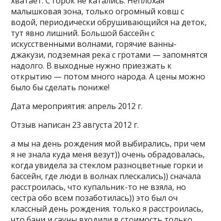
хватает. С горок не катались. Неплохая
малышковая зона, только огромный ковш с
водой, периодически обрушивающийся на деток,
тут явно лишний. Большой бассейн с
искусственными волнами, горячие ванны-
джакузи, подземная река с гротами — запомнятся
надолго. В выходные нужно приезжать к
открытию — потом много народа. А цены можно
было бы сделать пониже!
Дата мероприятия: апрель 2012 г.
Отзыв написан 23 августа 2012 г.
а мы на день рождения мой выбирались, при чем
я не знала куда меня везут)) очень обрадовалась,
когда увидела за стеклом разноцветные горки и
бассейн, где люди в волнах плескались)) сначала
расстроилась, что купальник-то не взяла, но
сестра обо всем позаботилась)) это был оч
классный день рождения. только я расстроилась,
что бани и сауны входили в стоимость только