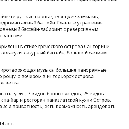
йдёте русские парные, турецкие хаммамы,
идромассажный бассейн. Главное украшение
ровневый бассейн-лабиринт с реверсивным
 ваннами.
млены в стиле греческого острова Санторини.
и -джакузи, лазурный бассейн, большой хаммам,
 умиротворяющая музыка, большие панорамные
ю рощу, а вечером в интерьерах острова
дсветка.
в спа-услуг, 7 видов банных уходов, 25 видов
 спа-бар и ресторан паназиатской кухни Остров.
вис и приватность, есть возможность арендовать
4 лет.