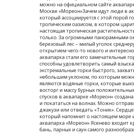
можно на официальном сайте аквапарк
Москве «Мореон»Зачем идут люди в акв
который ассоциируется с этой порой г
тропическим оазисом, в котором царит
настоящая тропическая растительность
только. За огромными панорамными о
березовый лес – милый уголок среднер
открытием чего-то нового и интересн
аквапарка стали его замечательные го
способны удовлетворить самый взыскат
экстремальные горки быстрого, захват
небольшим уклоном, по которым можн
являются водяные горки, которые вых
восторг и массу бурных положительных 
спусков в аквапарке «Мореон» создана
и покататься на волнах. Можно отправ
джакузи или отведать «Тоник». Сердце
который напомнит о настоящем море и
аквапарка «Мореон» Ясенево входит 
бань, парных и саун самого разнообраз