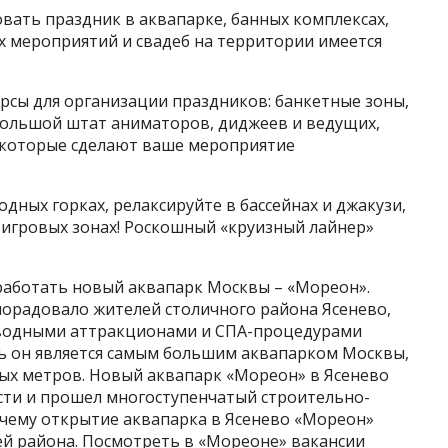
вать праздник в аквапарке, банных комплексах,
х мероприятий и свадеб на территории имеется
урсы для организации праздников: банкетные зоны,
 большой штат аниматоров, диджеев и ведущих,
, которые сделают ваше мероприятие
одных горках, релаксируйте в бассейнах и джакузи,
 игровых зонах! Роскошный «круизный лайнер»
 работать новый аквапарк Москвы – «Мореон».
орадовало жителей столичного района Ясенево,
водными аттракционами и СПА-процедурами
нь он является самым большим аквапарком Москвы,
ных метров. Новый аквапарк «Мореон» в Ясенево
сти и прошел многоступенчатый строительно-
очему открытие аквапарка в Ясенево «Мореон»
ей района. Посмотреть в «Мореоне» вакансии