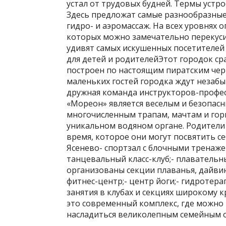
устал от трудовых будней. Термы устр
Здесь предложат самые разнообразные
гидро- и аэромассаж. На всех уровнях 
которых можно замечательно перекуси
удивят самых искушенных посетителей
для детей и родителейЭтот городок ср
построен по настоящим пиратским черт
маленьких гостей городка ждут незаб
дружная команда инструкторов-профес
«Мореон» является веселым и безопасн
многочисленным трапам, мачтам и гор
уникальном водяном органе. Родители т
время, которое они могут посвятить с
Ясенево- спортзал с блочными тренаже
танцевальный класс-клуб;- плавательн
организованы секции плаванья, дайвин
фитнес-центр;- центр йоги;- гидротер
занятия в клубах и секциях широкому 
это современный комплекс, где можно
насладиться великолепным семейным о