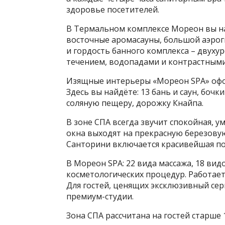
здоровье посетителей.
В Термальном комплексе Мореон вы на
восточные аромасауны, большой аэрог
и гордость банного комплекса – двуху
течением, водопадами и контрастными
Изящные интерьеры «Мореон SPA» офор
Здесь вы найдёте: 13 бань и саун, бочк
соляную пещеру, дорожку Кнайпа.
В зоне СПА всегда звучит спокойная,
окна выходят на прекрасную березову
Санторини включается красивейшая по
В Мореон SPA: 22 вида массажа, 18 видо
косметологических процедур. Работает
Для гостей, ценящих эксклюзивный сер
премиум-студии.
Зона СПА рассчитана на гостей старше 1