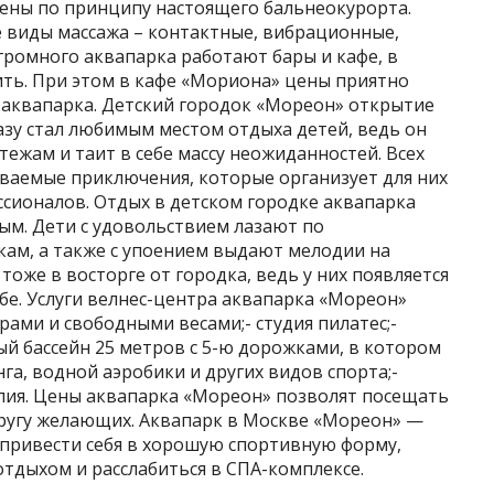
оены по принципу настоящего бальнеокурорта.
 виды массажа – контактные, вибрационные,
огромного аквапарка работают бары и кафе, в
ть. При этом в кафе «Мориона» цены приятно
 аквапарка. Детский городок «Мореон» открытие
азу стал любимым местом отдыха детей, ведь он
ежам и таит в себе массу неожиданностей. Всех
ываемые приключения, которые организует для них
сионалов. Отдых в детском городке аквапарка
ым. Дети с удовольствием лазают по
кам, а также с упоением выдают мелодии на
оже в восторге от городка, ведь у них появляется
ебе. Услуги велнес-центра аквапарка «Мореон»
рами и свободными весами;- студия пилатес;-
ый бассейн 25 метров с 5-ю дорожками, в котором
га, водной аэробики и других видов спорта;-
апия. Цены аквапарка «Мореон» позволят посещать
кругу желающих. Аквапарк в Москве «Мореон» —
 привести себя в хорошую спортивную форму,
тдыхом и расслабиться в СПА-комплексе.