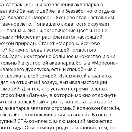
а. Аттракционы и развлечения аквапарка в
апарк? За частицей лета и беззаботного отдыха,
ода. Аквапарк «Мореон» Ясенево стал настоящим
 вечное лето. Попавшего сюда гостя окружает
 – пальмы, лианы, экзотические цветы. Но не
кнами «Мореона» располагается настоящий
усской природы. Станет «Мореон» Ясенево
ого? Конечно, ведь настоящей гордостью
рки. Здесь их устроено большое множество и они
ельный вкус гостей аквапарка. Есть в «Мореоне»
ывающего дух спуска, есть и спокойные с
о съезжать всей семьей. Изюминкой аквапарка
одят на открытый воздух, вызывая настоящий
эмоций. Для тех, кто устал от стремительных
 спокойная «Лагуна», в которой можно отдохнуть
иться в волшебный «Грот», поплескаться в зоне
м аквапарка является огромный волновой бассейн,
 беззаботном покачивании на волнах. В состав
крупный СПА-комплекс, включающий множество
ного вида. Они помогут родиться заново, тем, кто