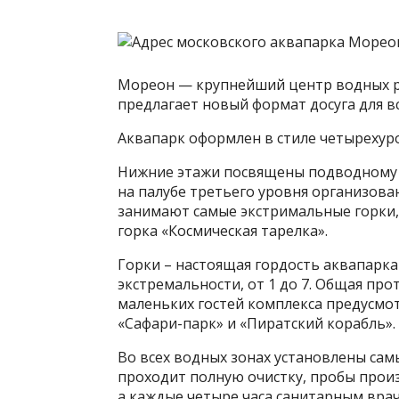
Мореон — крупнейший центр водных р
предлагает новый формат досуга для в
Аквапарк оформлен в стиле четырехуро
Нижние этажи посвящены подводному м
на палубе третьего уровня организова
занимают самые экстримальные горки,
горка «Космическая тарелка».
Горки – настоящая гордость аквапарк
экстремальности, от 1 до 7. Общая про
маленьких гостей комплекса предусмо
«Сафари-парк» и «Пиратский корабль».
Во всех водных зонах установлены сам
проходит полную очистку, пробы прои
а каждые четыре часа санитарным вра