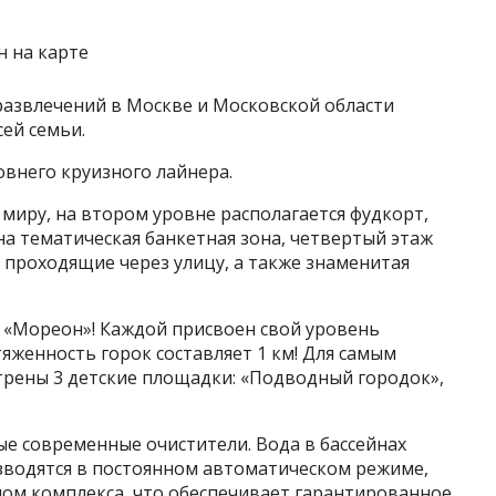
азвлечений в Москве и Московской области
сей семьи.
внего круизного лайнера.
иру, на втором уровне располагается фудкорт,
на тематическая банкетная зона, четвертый этаж
 проходящие через улицу, а также знаменитая
а «Мореон»! Каждой присвоен свой уровень
тяженность горок составляет 1 км! Для самым
трены 3 детские площадки: «Подводный городок»,
ые современные очистители. Вода в бассейнах
зводятся в постоянном автоматическом режиме,
чом комплекса, что обеспечивает гарантированное